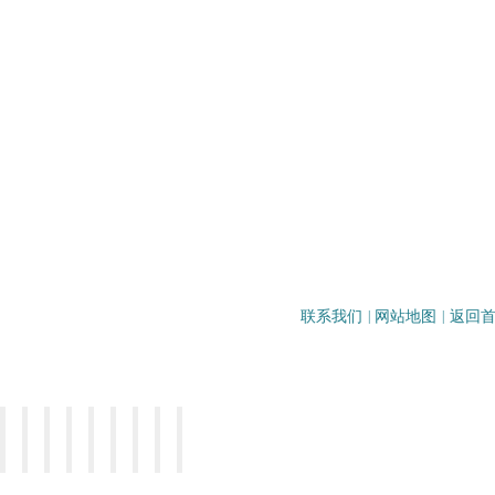
联系我们
|
网站地图
|
返回
地址：重庆市沙坪坝区壮志路33号
电话：023-65099083/65257126
邮编：400031