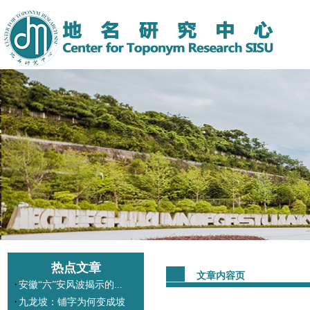
热点文章
文章内容页
·
安徽“六”安风波揭示的...
·
九龙坡：铺字为何变成坡