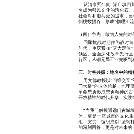
从清康熙年间
“湖广填四
名成为移民文化的活化石。
社会对和谐共处的追求，更
仙桃数据谷，形成“物理汇流
（四）争先：敢为人先的时
回顾抗战时期作为战时首
时代，重庆紧扣“两大定位
领区、全面深化改革先行区
行区，从铜元局工业先驱到
三、时空共振：地名中的精
周文德教授以
“四维交互
门大桥”的立体跨越，地理高
革命忠勇形成忠勇精神的古
开放精神的时代升华；实践
“当我们触摸通远门古城墙
体，更是一座城市的文化生
组、突变，编织成以“坚韧
的深刻回答，更是对未来的