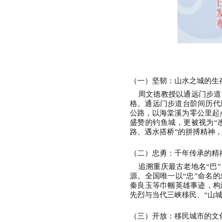
（一）坚韧：山水之城的生
周文德教授以通远门步道
格。通远门步道台阶间历代脚
公路，以海棠溪为零公里起
盛赞的钓鱼城，更被视为“
路、遇水搭桥”的拼搏精神
（二）忠勇：千年传承的精
追溯重庆最古老地名
“巴
源。全国唯一以“忠”命名的
秦良玉等巾帼英雄事迹，构
先烈与当代三峡移民、“山
（三）开放：移民城市的文