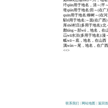
圲
qiān用于地名，清～|
墘
qián用于地名:田～(在广
quān用于地名:柳树～(在河
馹
rì用于地名:～面(在广西)
厍
shè村庄(多用于地名):
鄌
táng～郚wú，地名，在
屲
wā水洼(多用于地名):漫
畖
wā～底，地名，在山西
澫
wàn～尾，地名，在广
<<>
联系我们
|
网站地图
|
返回