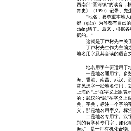
西南部
“
匼河镇
”
的读音，
青史》
（
1990
）
记录丁先
“
地名，要尊重本地人
犍
（
qián）
为等都有自己
chéng错了。后来，根据
据的。
”
这就是丁声树先生关
丁声树先生作为主编
地名用字及其音读的语言
地名用字主要适用于
一是地名通用字。多
海、香港、南昌、武汉、西
常见汉字一经地名使用，
上海的“上”在字义上跟表
的
；
武汉的
“武”在字义上
典、字典，标注一个字的
义，那是地名用字义。标
二是地名专用字。汉
到的有学科专用字，如化
jǐng
”
，是一种有机化合物