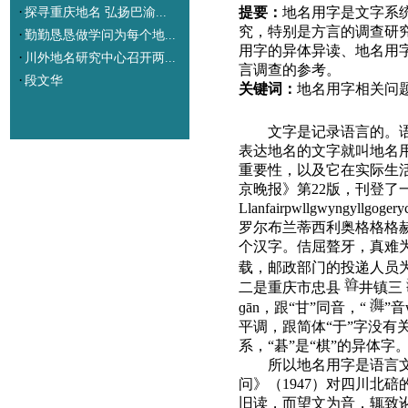
·
提要
：
地名用字是文字系
探寻重庆地名 弘扬巴渝...
究，特别是方言的调查研
·
勤勤恳恳做学问为每个地...
用字的异体异读、地名用
·
川外地名研究中心召开两...
言调查的参考。
·
段文华
关键词
：
地名用字
相关问
文字是记录语言的。
表达地名的文字就叫地名
重要性，以及它在实际生
京晚报》第22版，刊登
Llanfairpwllgwyngyllgogery
罗尔布兰蒂西利奥格格格
个汉字。佶屈聱牙，真难
载，邮政部门的投递人员
二是重庆市忠县
井镇三
ɡān，跟“甘”同音，
“
”音
平调，跟简体“于”字没有关
系，“碁”是“棋”的异体
所以地名用字是语言
问》
（
1947
）
对四川北碚
旧读，而望文为音，辄致