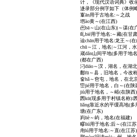
计，《现代汉语词典》收
迻录部分例字如下
（
体例
鞌
ān用于古地名:～之战
垇
ào黄～(在江西)
岜
bā～山(在山东)|～谋(
癿
bié用于地名:～藏(在甘肃
辿
chān用于地名:龙王～(在
chū～江，地名|～江河，
嵅
dǎn山间平地(多用于地名
(都在广西)
汈
diāo～汊，湖名，在湖
鄜
fū～县，旧地名，今改
奤
hǎ～夿屯，地名，在北
岊
jié用于地名，白～(在陕
jiù用于地名，～峪(在陕西)
圐
kū(现多用于村镇名称)
liǎng靠近水的平缓高地(多
塘
(在广东)
峛
liè～屿，地名(在福建)
疁
liú用于地名:后～(在江苏
甪
lú用于地名:～直(在江苏)
鄚
mào(旧读mò)～州，