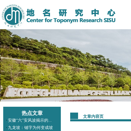
热点文章
文章内容页
·
安徽“六”安风波揭示的...
·
九龙坡：铺字为何变成坡