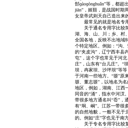
郜ɡàoɡònghuǎn”等
jiān”，姬囏，是战国时
女皇帝武则天自己造出来
最常见的就是地名专
关于通名专用字比较
湖、海、山、川
；
乡、村
全国各地，反映不出地域
个特定地区。例如
：
“沟
的“夹皮沟”，辽宁西丰县
屯”，这个字也常见于河北
庄”，山东有“台儿庄”。
坝，冉家坝、沙坪坝”等等
于河南一些地方。“塬”原
塬、董志塬”，以地名为名
地区，例如，湖南、江西一
同音的“涌”，指水中河汊
带很多地方通名叫“岙”，
有“垌、峒”。江苏一带很
的自然地貌，一般不见于
的。例如“庄”字也见于南
关于专名专用字比较