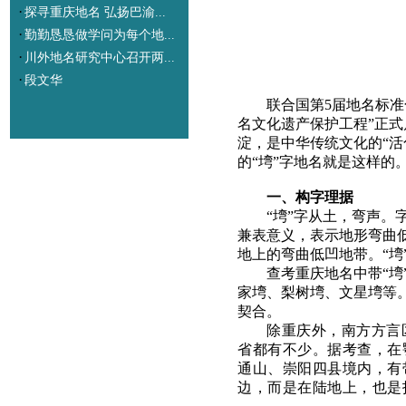
·
探寻重庆地名 弘扬巴渝...
·
勤勤恳恳做学问为每个地...
·
川外地名研究中心召开两...
·
段文华
联合国第5届地名标准
名文化遗产保护工程”正式
淀，是中华传统文化的“
的“塆”字地名就是这样的
一、构字理据
“塆”字从土，弯声。
兼表意义，表示地形弯曲
地上的弯曲低凹地带。“塆
查考重庆地名中带“
家塆、梨树塆、文星塆等
契合。
除重庆外，南方方言
省都有不少。据考查，在
通山、崇阳四县境内，有带
边，而是在陆地上，也是