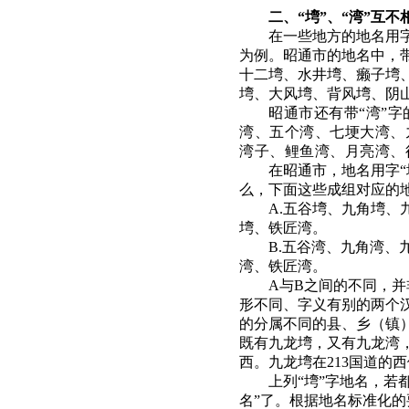
二、“塆”、“湾”互
在一些地方的地名用字
为例。昭通市的地名中，
十二塆、水井塆、癞子塆
塆、大风塆、背风塆、阴
昭通市还有带“湾”
湾、五个湾、七埂大湾、
湾子、鲤鱼湾、月亮湾、
在昭通市，地名用字“
么，下面这些成组对应的
A.五谷塆、九角塆
塆、铁匠湾。
B.五谷湾、九角湾
湾、铁匠湾。
A与B之间的不同，并
形不同、字义有别的两个
的分属不同的县、乡（镇
既有九龙塆，又有九龙湾，
西。九龙塆在213国道的
上列“塆”字地名，若
名”了。根据地名标准化的