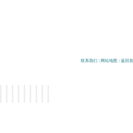
联系我们
|
网站地图
|
返回
地址：重庆市沙坪坝区壮志路33号
电话：023-65099083/65257126
邮编：400031