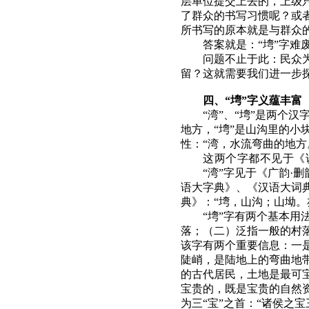
层单位提交上去的，上级
了群众的书写习惯呢？或
所书写的原本就是与群众
答案就是：“塆”字难
问题不止于此：民众为
留？这就需要我们进一步
四、“塆”字义蕴丰富
“湾”、“塆”是两个
地方，“塆”是山沟里的小
性：“湾，水流弯曲的地方
这两个字都不见于《
“湾”字见于《广韵·
语大字典》、《汉语大词
典》：“塆，山沟；山坳。
“塆”字有两个基本
落；（二）泛指一般的村
该字有两个重要信息：一
陡峭，是陆地上的弯曲地
的古代居民，土地是最可
宝贵的，既是宝贵的自然
为三“宝”之首：“诸侯之