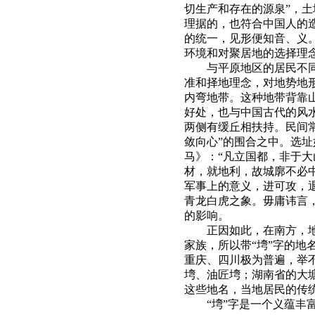
切生产和存在的源泉”，土
理据的，也符合中国人的
的统一，见形便知音、义
环境和对聚居地的选择理
与平原地区的居民不
准和择地理念，对地势地
内弯地带。这种地带背靠
好处，也与中国古代的风
两侧有缓丘相扶持。民间
敛向心”的围合之中。选
马》：“凡立国都，非于
材，就地利，故城廓不必中
军事上的意义，进可攻，
青龙白虎之象。毋庸讳言
的影响。
正因如此，在南方，
家族，所以带“塆”字的地
重庆、四川极为普遍，举
塆、油匠塆；湖南省的大
这些地名，当地居民的传统
“塆”字是一个义蕴丰