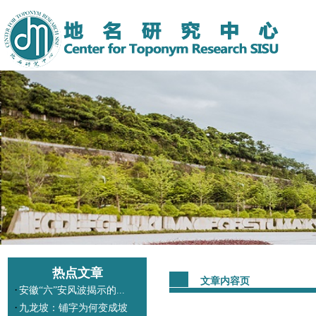
热点文章
文章内容页
·
安徽“六”安风波揭示的...
·
九龙坡：铺字为何变成坡