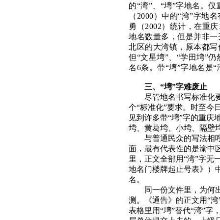
的“湾”、“塆”字地名。
（2000）中的“湾”字
勇（2002）统计，在重庆
地名数量多，但是并非一
北区的大湾镇，原本都写作
但“文星塆”、“学田塆”仍
名6条。带“塆”字地名是
三、“塆”字难废止
尽管地名书写标准化要
个“标准化”要求。时至今
见到许多带“塆”字的重
塆、黄葛塆、小塆、隔壁
与普通民众的写法相呼
面，最有代表性的是渝中区
里，正文全部用“湾”字无
地名门楼牌起止号表》）中
名。
同一份文件里，为何
测。《通告》的正文用“湾
表格里用“塆”替代“湾”