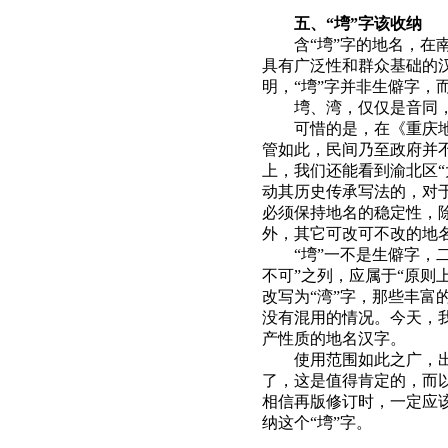
五、“塆”字该收纳
含“塆”字的地名，在
具有广泛性和群众基础的汉
明，“塆”字并非生僻字，
塆、湾，仅仅是音同，
可惜的是，在《重庆地
管如此，民间乃至政府并不
上，我们还能看到渝北区
动其历史传承写法的，对
必须保持地名的稳定性，
外，其它可改可不改的地
“塆”一不是生僻字，
不可”之列，应属于“原则
改写为“湾”字，那些丰
没有混用的情况。今天，我
产性质的地名汉字。
使用范围如此之广，出
了，这是值得肯定的，而
相信再版修订时，一定应
纳这个“塆”字。