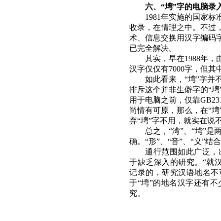
六、“塆”字的电脑录
1981年实施的国家标
收录，在情理之中。不过，后
术、信息交换用汉字编码字符
已完全解决。
其实，早在1988年
汉字仅仅有7000字，但其
如此看来，“塆”字
排斥这个并非生僻字的“塆”
用于电脑之前，仅靠GB23
尚情有可原，那么，在“塆
弃“塆”字不用，就实在说
总之，“湾”、“塆”
确。“形”、“音”、“义”
通行范围如此广泛，出
于缺乏深入的研究。“就
记录的，研究汉语地名不
于“塆”的地名汉字还有
究。