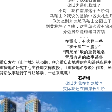
你好，我在石桥铺
你以为是电脑城？
不对，我在南岸这个石桥铺
马鞍山？我说的是渝中区大礼堂
你怎么到九龙坡马鞍山公园去了
到黄桷坪了？咦，这里怎么没有涂
旁边居然是磁器口古镇
……
在重庆，有这样一些
“双子星”“三胞胎”
“四兄弟”般的重复地名
背后有趣的故事甚多
重庆发布《山与城》第
46期，联合重庆市地理信息和遥感应用
重庆地名研究中心主任周文德教授，《重庆地名杂谈》作者、民
背后故事进行了寻访解读，一起来瞧瞧！
石桥铺
你以为我在九龙坡？
实际我还在南岸长生桥