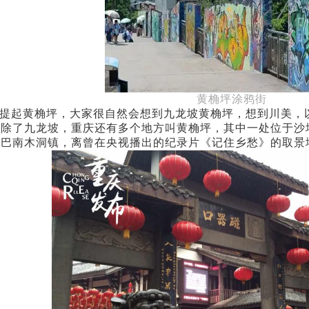
黄桷坪涂鸦街
提起黄桷坪，大家很自然会想到九龙坡黄桷坪，想到川美，
，除了九龙坡，重庆还有多个地方叫黄桷坪，其中一处位于沙
于巴南木洞镇，离曾在央视播出的纪录片《记住乡愁》的取景