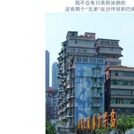
我不仅有川美和涂鸦街
还有两个
“兄弟”在沙坪坝和巴