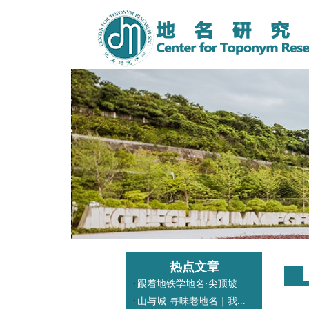
热点文章
·
跟着地铁学地名·尖顶坡
·
山与城·寻味老地名｜我...