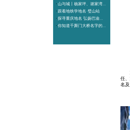
·
山与城丨杨家坪、谢家湾...
·
跟着地铁学地名·璧山站
·
探寻重庆地名 弘扬巴渝...
·
你知道千厮门大桥名字的...
任、
名及