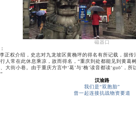
磁器口
：
李正权介绍，史志对九龙坡区黄桷坪的得名有所记载，据传
，行人常在此休息乘凉，故而得名，
“重庆到处都能见到黄葛
、大街小巷。由于重庆方言中‘葛’与‘桷’读音都读‘guō’，
”
汉渝路
我们是
“双胞胎”
曾一起连接抗战物资要道