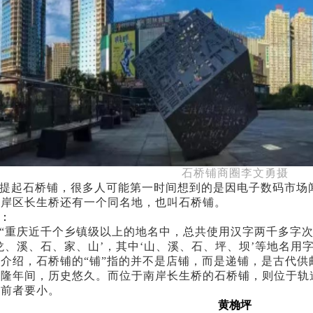
石桥铺商圈
李文勇
摄
提起石桥铺，很多人可能第一时间想到的是因电子数码市场
南岸区长生桥还有一个同名地，也叫石桥铺。
：
“重庆近千个乡镇级以上的地名中，总共使用汉字两千多字次
龙、溪、石、家、山’，其中‘山、溪、石、坪、坝’等地名用
德介绍，石桥铺的“铺”指的并不是店铺，而是递铺，是古代
乾隆年间，历史悠久。而位于南岸长生桥的石桥铺，则位于轨
比前者要小。
黄桷坪