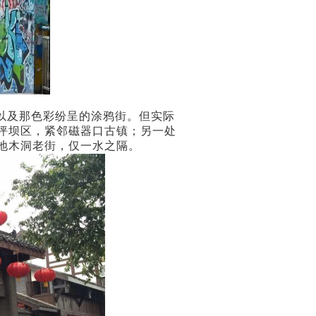
以及那色彩纷呈的涂鸦街。但实际
坪坝区，紧邻磁器口古镇；另一处
地木洞老街，仅一水之隔。