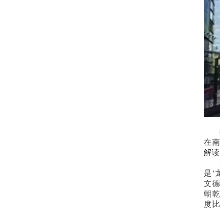
在
解读
是‘
文
朝
度