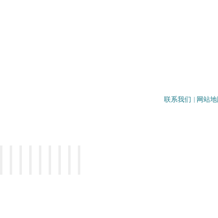
联系我们
|
网站地
地址：重庆市沙坪坝区壮志路33号
电话：023-65099083/65257126
邮编：400031